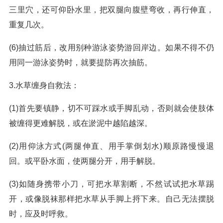
三里穴，还可仰卧水里，把双腿向腹壁弯收，再行伸直，
重复几次。
(6)抽过筋后，改用别种游泳姿势游回岸边。如果不得不仍
用同一游泳姿势时，就要提防再次抽筋。
3.水草缠身自救法：
(1)首先要镇静，切不可踩水或手脚乱动，否则就会使肢体
被缠得更难解脱，或在淤泥中越陷越深。
(2)用仰泳方式(两腿伸直、用手掌倒划水)顺原路慢慢退
回。或平卧水面，使两腿分开，用手解脱。
(3)如随身携带小刀，可把水草割断，不然试试把水草踢
开，或像脱袜那样把水草从手脚上捋下来。自己无法摆脱
时，应及时呼救。