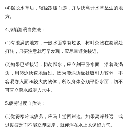
(4)摆脱水草后，轻轻踢腿而游，并尽快离开水草丛生的地
方。
4.身陷漩涡自救法：
(1)有漩涡的地方，一般水面常有垃圾、树叶杂物在漩涡处
打转，只要注意就可早发现，应尽量避免接近。
(2)如果已经接近，切勿踩水，应立刻平卧水面，沿着漩涡
边，用爬泳快速地游过。因为漩涡边缘处吸引力较弱，不
容易卷入面积较大的物体，所以身体必须平卧水面，切不
可直立踩水或潜入水中。
5.疲劳过度自救法：
(1)觉得寒冷或疲劳，应马上游回岸边。如果离岸甚远，或
过度疲乏而不能立即回岸，就仰浮在水上以保留力气。