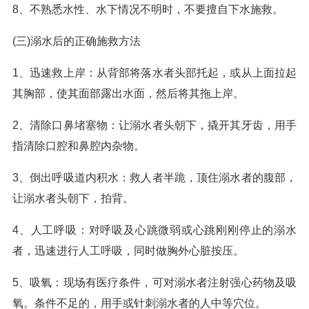
8、不熟悉水性、水下情况不明时，不要擅自下水施救。
(三)溺水后的正确施救方法
1、迅速救上岸：从背部将落水者头部托起，或从上面拉起
其胸部，使其面部露出水面，然后将其拖上岸。
2、清除口鼻堵塞物：让溺水者头朝下，撬开其牙齿，用手
指清除口腔和鼻腔内杂物。
3、倒出呼吸道内积水：救人者半跪，顶住溺水者的腹部，
让溺水者头朝下，拍背。
4、人工呼吸：对呼吸及心跳微弱或心跳刚刚停止的溺水
者，迅速进行人工呼吸，同时做胸外心脏按压。
5、吸氧：现场有医疗条件，可对溺水者注射强心药物及吸
氧。条件不足的，用手或针刺溺水者的人中等穴位。