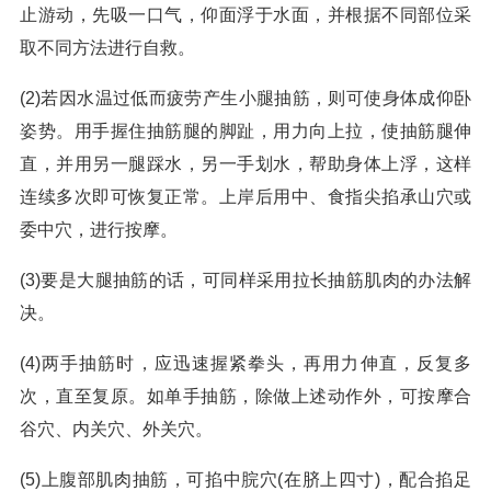
止游动，先吸一口气，仰面浮于水面，并根据不同部位采
取不同方法进行自救。
(2)若因水温过低而疲劳产生小腿抽筋，则可使身体成仰卧
姿势。用手握住抽筋腿的脚趾，用力向上拉，使抽筋腿伸
直，并用另一腿踩水，另一手划水，帮助身体上浮，这样
连续多次即可恢复正常。上岸后用中、食指尖掐承山穴或
委中穴，进行按摩。
(3)要是大腿抽筋的话，可同样采用拉长抽筋肌肉的办法解
决。
(4)两手抽筋时，应迅速握紧拳头，再用力伸直，反复多
次，直至复原。如单手抽筋，除做上述动作外，可按摩合
谷穴、内关穴、外关穴。
(5)上腹部肌肉抽筋，可掐中脘穴(在脐上四寸)，配合掐足