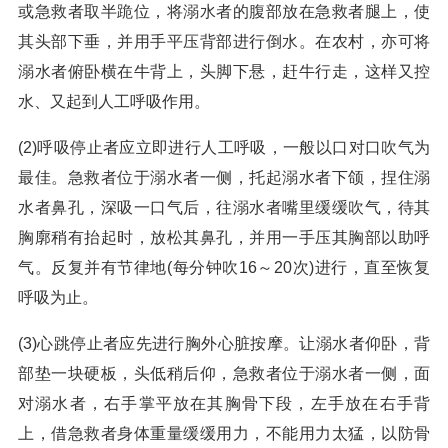
或急救者取半跪位，将溺水者的腹部放在急救者腿上，使
其头部下垂，并用手平压背部进行倒水。在农村，亦可将
溺水者俯卧横在牛背上，头脚下悬，赶牛行走，这样又控
水、又起到人工呼吸作用。
(2)呼吸停止者应立即进行人工呼吸，一般以口对口吹气为
最佳。急救者位于溺水者一侧，托起溺水者下颌，捏住溺
水者鼻孔，深吸一口气后，往溺水者嘴里缓缓吹气，待其
胸廓稍有抬起时，放松其鼻孔，并用一手压其胸部以助呼
气。反复并有节律地(每分钟吹16～20次)进行，直至恢复
呼吸为止。
(3)心跳停止者应先进行胸外心脏按摩。让溺水者仰卧，背
部垫一块硬板，头低稍后仰，急救者位于溺水者一侧，面
对溺水者，右手掌平放在其胸骨下段，左手放在右手背
上，借急救者身体重量缓缓用力，不能用力太猛，以防骨