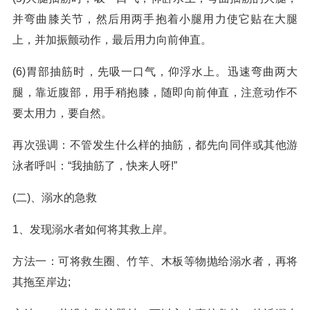
并弯曲膝关节，然后用两手抱着小腿用力使它贴在大腿
上，并加振颤动作，最后用力向前伸直。
(6)胃部抽筋时，先吸一口气，仰浮水上。迅速弯曲两大
腿，靠近腹部，用手稍抱膝，随即向前伸直，注意动作不
要太用力，要自然。
再次强调：不管发生什么样的抽筋，都先向同伴或其他游
泳者呼叫：“我抽筋了，快来人呀!”
(二)、溺水的急救
1、发现溺水者如何将其救上岸。
方法一：可将救生圈、竹竿、木板等物抛给溺水者，再将
其拖至岸边;