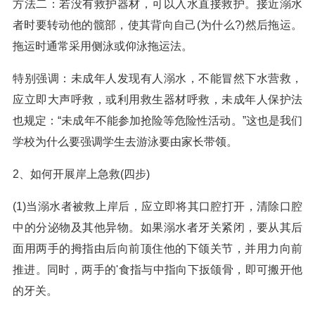
方法二：若没有救护器材，可以入水直接救护。接近溺水
者时要转动他的髋部，使其背向自己(为什么?)然后拖运。
拖运时通常采用侧泳或仰泳拖运法。
特别强调：未成年人发现有人溺水，不能冒然下水营救，
应立即大声呼救，或利用救生器材呼救，未成年人保护法
也规定：“未成年不能参加抢险等危险性活动。”这也是我们
学校为什么要强调学生去游泳要由家长带领。
2、如何开展岸上急救(四步)
(1)当溺水者被救上岸后，应立即将其口腔打开，清除口腔
中的分泌物及其他异物。如果溺水者牙关紧闭，要从其后
面用两手的拇指由后向前顶住他的下颌关节，并用力向前
推进。同时，两手的'食指与中指向下扳颌骨，即可搬开他
的牙关。