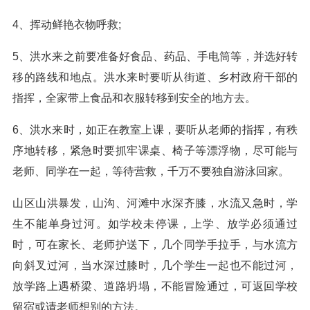
4、挥动鲜艳衣物呼救;
5、洪水来之前要准备好食品、药品、手电筒等，并选好转
移的路线和地点。洪水来时要听从街道、乡村政府干部的
指挥，全家带上食品和衣服转移到安全的地方去。
6、洪水来时，如正在教室上课，要听从老师的指挥，有秩
序地转移，紧急时要抓牢课桌、椅子等漂浮物，尽可能与
老师、同学在一起，等待营救，千万不要独自游泳回家。
山区山洪暴发，山沟、河滩中水深齐膝，水流又急时，学
生不能单身过河。如学校未停课，上学、放学必须通过
时，可在家长、老师护送下，几个同学手拉手，与水流方
向斜叉过河，当水深过膝时，几个学生一起也不能过河，
放学路上遇桥梁、道路坍塌，不能冒险通过，可返回学校
留宿或请老师想别的方法。