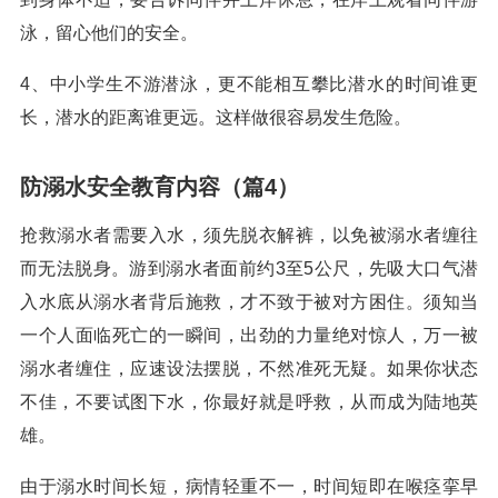
泳，留心他们的安全。
4、中小学生不游潜泳，更不能相互攀比潜水的时间谁更
长，潜水的距离谁更远。这样做很容易发生危险。
防溺水安全教育内容（篇4）
抢救溺水者需要入水，须先脱衣解裤，以免被溺水者缠往
而无法脱身。游到溺水者面前约3至5公尺，先吸大口气潜
入水底从溺水者背后施救，才不致于被对方困住。须知当
一个人面临死亡的一瞬间，出劲的力量绝对惊人，万一被
溺水者缠住，应速设法摆脱，不然准死无疑。如果你状态
不佳，不要试图下水，你最好就是呼救，从而成为陆地英
雄。
由于溺水时间长短，病情轻重不一，时间短即在喉痉挛早