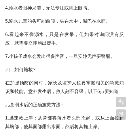
4.溺水者眼神呆滞，无法专注或闭上眼睛。
5.溺水儿童的头可能前倾，头在水中，嘴巴在水面。
6.看起来不像溺水，只是在发呆，但如果对询问没有反
应，就需要立即施出援手。
7.小孩子戏水会发出很多声音，一旦安静无声要警醒。
四、如何施救?
在加强预防的同时，家长及监护人也要掌握相关的急救知
识和技能。意外发生后，救人刻不容缓，以下6点要知道!
儿童溺水后的正确施救方法：
1.迅速救上岸：从背部将落水者头部托起，或从上面拉起
其胸部，使其面部露出水面，然后将其拖上岸。