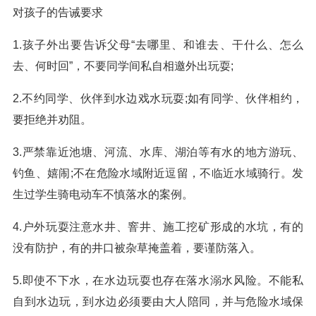
对孩子的告诫要求
1.孩子外出要告诉父母“去哪里、和谁去、干什么、怎么
去、何时回”，不要同学间私自相邀外出玩耍;
2.不约同学、伙伴到水边戏水玩耍;如有同学、伙伴相约，
要拒绝并劝阻。
3.严禁靠近池塘、河流、水库、湖泊等有水的地方游玩、
钓鱼、嬉闹;不在危险水域附近逗留，不临近水域骑行。发
生过学生骑电动车不慎落水的案例。
4.户外玩耍注意水井、窨井、施工挖矿形成的水坑，有的
没有防护，有的井口被杂草掩盖着，要谨防落入。
5.即使不下水，在水边玩耍也存在落水溺水风险。不能私
自到水边玩，到水边必须要由大人陪同，并与危险水域保