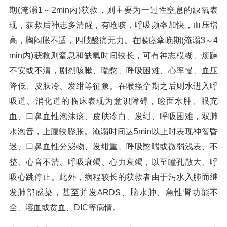
期(淹溺1～2min内)获救，则主要为一过性窒息的缺氧表
现，获救后神志多清醒，有呛咳，呼吸频率加快，血压增
高，胸闷胀不适，四肢酸痛无力。在喉痉挛晚期(淹溺3～4
min内)获救则窒息和缺氧时间较长，可有神志模糊、烦躁
不安或不清，剧烈咳嗽、喘憋、呼吸困难、心率慢、血压
降低、皮肤冷、发绀等征象。在喉痉挛期之后则水进入呼
吸道、消化道的临床表现为意识障碍，睑面水肿、眼充
血、口鼻血性泡沫痰、皮肤冷白、发绀、呼吸困难，双肺
水泡音，上腹较膨胀。淹溺时间达5min以上时表现神智昏
迷、口鼻血性分泌物、发绀重、呼吸憋喘或微弱浅表、不
整、心音不清、呼吸衰竭、心力衰竭，以至瞳孔散大、呼
吸心跳停止。此外，病程较长的获救者由于污水入肺而继
发肺部感染，甚至并发ARDS、脑水肿、急性肾功能不
全、溶血或贫血、DIC等病情。