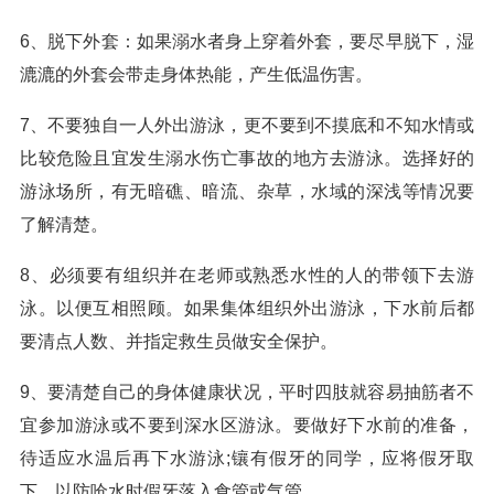
6、脱下外套：如果溺水者身上穿着外套，要尽早脱下，湿
漉漉的外套会带走身体热能，产生低温伤害。
7、不要独自一人外出游泳，更不要到不摸底和不知水情或
比较危险且宜发生溺水伤亡事故的地方去游泳。选择好的
游泳场所，有无暗礁、暗流、杂草，水域的深浅等情况要
了解清楚。
8、必须要有组织并在老师或熟悉水性的人的带领下去游
泳。以便互相照顾。如果集体组织外出游泳，下水前后都
要清点人数、并指定救生员做安全保护。
9、要清楚自己的身体健康状况，平时四肢就容易抽筋者不
宜参加游泳或不要到深水区游泳。要做好下水前的准备，
待适应水温后再下水游泳;镶有假牙的同学，应将假牙取
下，以防呛水时假牙落入食管或气管。