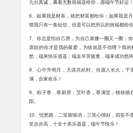
九分真诚，裹着无数祝福送给你，愿端午节好运
6、如果我是财富，就把财富都给你；如果我是
惜我只有一条短信，但是可以把所以的祝福都给
7、你总是怕自己胖，为自己束腰一圈又一圈；
原始的你才是我的最爱，为啥就是不信哩？我的
愁，端来快乐逍遥；端走辛苦疲惫，端来成功悠
8、心中升明月，天涯共此时。但愿人长久，千
满，合家欢乐！
9、粽子香，香厨房；艾叶香，香满堂；桃枝插
阳。
10、忧愁跑，二笑烦恼消，三笑心情好，四笑不
笑步步高，十全十美乐逍遥，端午节快乐！