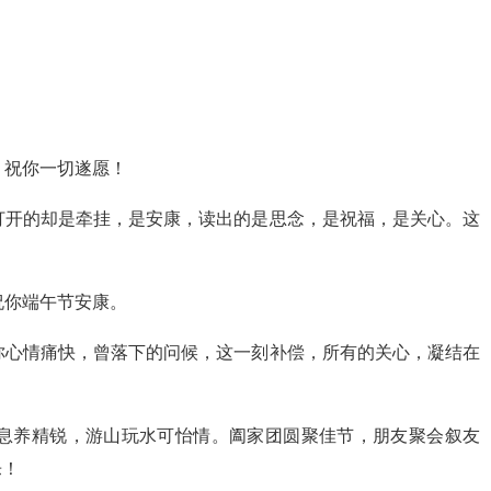
，祝你一切遂愿！
打开的却是牵挂，是安康，读出的是思念，是祝福，是关心。这
祝你端午节安康。
你心情痛快，曾落下的问候，这一刻补偿，所有的关心，凝结在
生息养精锐，游山玩水可怡情。阖家团圆聚佳节，朋友聚会叙友
乐！