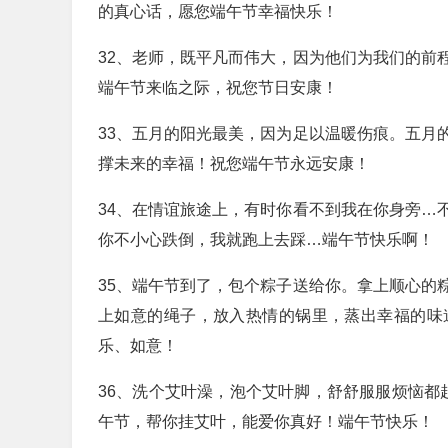
的真心话，愿您端午节幸福快乐！
32、老师，既平凡而伟大，因为他们为我们的前
端午节来临之际，祝您节日安康！
33、五月的阳光最美，因为足以温暖伤痕。五月
撑未来的幸福！祝您端午节永远安康！
34、在情谊旅途上，有时你看不到我在你身旁…
你不小心跌倒，我就跑上去踩…端午节快乐啊！
35、端午节到了，包个粽子送给你。拿上顺心的
上如意的绳子，放入热情的锅里，蒸出幸福的味
乐、如意！
36、洗个艾叶澡，泡个艾叶脚，舒舒服服烦恼都赶
午节，帮你挂艾叶，能爱你真好！端午节快乐！