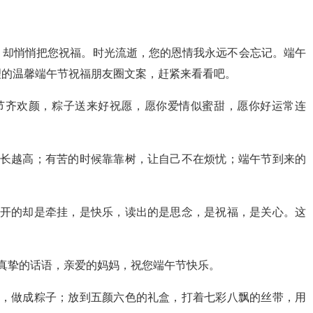
，却悄悄把您祝福。时光流逝，您的恩情我永远不会忘记。端午
理的温馨端午节祝福朋友圈文案，赶紧来看看吧。
节齐欢颜，粽子送来好祝愿，愿你爱情似蜜甜，愿你好运常连
越长越高；有苦的时候靠靠树，让自己不在烦忧；端午节到来的
打开的却是牵挂，是快乐，读出的是思念，是祝福，是关心。这
真挚的话语，亲爱的妈妈，祝您端午节快乐。
叶，做成粽子；放到五颜六色的礼盒，打着七彩八飘的丝带，用