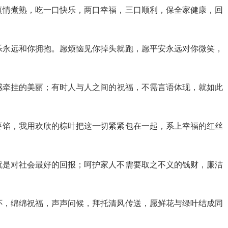
真情煮熟，吃一口快乐，两口幸福，三口顺利，保全家健康，回
乐永远和你拥抱。愿烦恼见你掉头就跑，愿平安永远对你微笑，
感牵挂的美丽；有时人与人之间的祝福，不需言语体现，就如此
！
枣馅，我用欢欣的棕叶把这一切紧紧包在一起，系上幸福的红丝
！
就是对社会最好的回报；呵护家人不需要取之不义的钱财，廉洁
怀，绵绵祝福，声声问候，拜托清风传送，愿鲜花与绿叶结成同