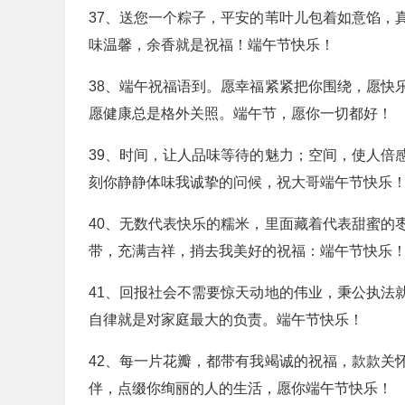
37、送您一个粽子，平安的苇叶儿包着如意馅，
味温馨，余香就是祝福！端午节快乐！
38、端午祝福语到。愿幸福紧紧把你围绕，愿快
愿健康总是格外关照。端午节，愿你一切都好！
39、时间，让人品味等待的魅力；空间，使人倍
刻你静静体味我诚挚的问候，祝大哥端午节快乐
40、无数代表快乐的糯米，里面藏着代表甜蜜的
带，充满吉祥，捎去我美好的祝福：端午节快乐
41、回报社会不需要惊天动地的伟业，秉公执法
自律就是对家庭最大的负责。端午节快乐！
42、每一片花瓣，都带有我竭诚的祝福，款款关
伴，点缀你绚丽的人的生活，愿你端午节快乐！