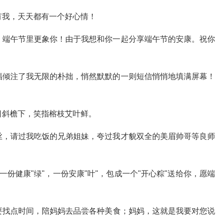
有我，天天都有一个好心情！
，端午节里更象你！由于我想和你一起分享端午节的安康。祝你
福倾注了我无限的朴拙，悄然默默的一则短信悄悄地填满屏幕！
日斜檐下，笑指榕枝艾叶鲜。
丝，请过我吃饭的兄弟姐妹，夸过我才貌双全的美眉帅哥等良师
，一份健康"绿"，一份安康"叶"，包成一个"开心粽"送给你，愿端
要找点时间，陪妈妈去品尝各种美食；妈妈，这就是我要对您说