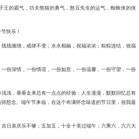
狮子王的霸气，功夫熊猫的勇气，憨豆先生的运气，蜘蛛侠的侠
午节快乐！
；线线缠绕，戒律不变；水水相融，祝福浓浓；粽粽连结，祝福
，一份深情，一份情谊，一份如意，一份温馨，一份守望，一份
步浅浅，垂垂走来总有一点点的经验；人生漫漫，默默回忆总有
值得想念。端午节来临，在这个布满怀念味道的节日里，祝我最
，吉日喜庆乐不够；五加五，十全十美过端午；六乘六，六六大
！