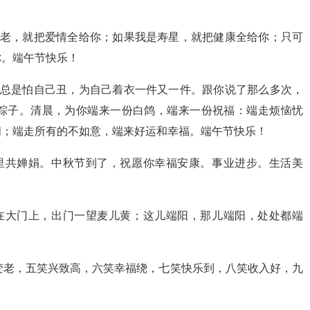
！
月老，就把爱情全给你；如果我是寿星，就把健康全给你；只可
你。端午节快乐！
你总是怕自己丑，为自己着衣一件又一件。跟你说了那么多次，
粽子。清晨，为你端来一份白鸽，端来一份祝福：端走烦恼忧
闲；端走所有的不如意，端来好运和幸福。端午节快乐！
里共婵娟。中秋节到了，祝愿你幸福安康。事业进步。生活美
在大门上，出门一望麦儿黄；这儿端阳，那儿端阳，处处都端
变老，五笑兴致高，六笑幸福绕，七笑快乐到，八笑收入好，九