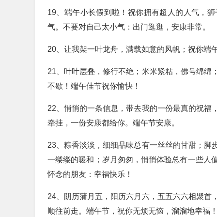
19、端午小长假到啦！祝你拥有超人的人气，
气。不要对自己太小气：出门逛逛，安康非常。
20、让我架一叶龙舟，满载如意的风帆；祝你端
21、叶叶层叠，修行不绝；米米紧粘，佛号绵绵
不歇！端午佳节祝你愉快！
22、悄悄的一条信息，带去我的一份最真的祝福
牵挂，一份安康都给你。端午节安康。
23、粽香淡淡，细细品味总有一丝丝的甘甜；脚
一缕缕的暖和；岁月匆匆，悄悄体验总有一些人
怀念的朋友：幸福快乐！
24、阴历蒲月五，阳历六月六，五五六六相聚首
顺往前走。端午节，祝你无烦无恼，溜溜地幸福